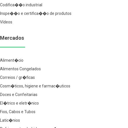
Codifica��o industrial
Inspe��o e certifica��o de produtos
Vídeos
Mercados
Aliment�cio
Alimentos Congelados
Correios / gr�ficas
Cosm�ticos, higiene e farmac�uticos
Doces e Confeitarias
El�trico e eletr�nico
Fios, Cabos e Tubos
Latic�nios