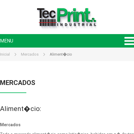
MENU
Inicial
Mercados
Aliment�cio
MERCADOS
Aliment�cio:
Mercados