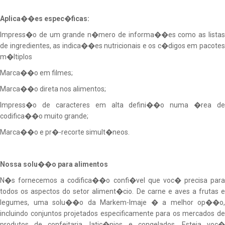
Aplica��es espec�ficas:
Impress�o de um grande n�mero de informa��es como as listas
de ingredientes, as indica��es nutricionais e os c�digos em pacotes
m�ltiplos
Marca��o em filmes;
Marca��o direta nos alimentos;
Impress�o de caracteres em alta defini��o numa �rea de
codifica��o muito grande;
Marca��o e pr�-recorte simult�neos.
Nossa solu��o para alimentos
N�s fornecemos a codifica��o confi�vel que voc� precisa para
todos os aspectos do setor aliment�cio. De carne e aves a frutas e
legumes, uma solu��o da Markem-Imaje � a melhor op��o,
incluindo conjuntos projetados especificamente para os mercados de
produtos de confeitaria, latic�nios e congelados. Esteja voc�