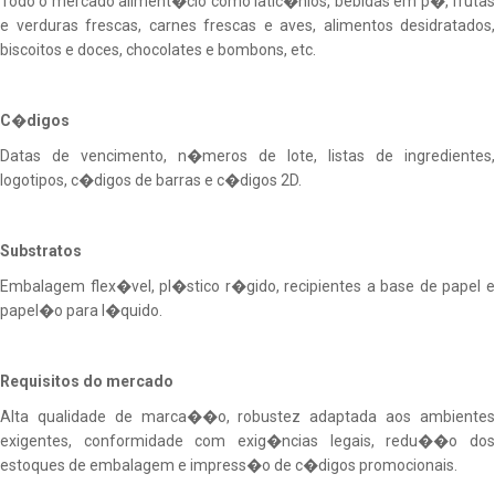
Todo o mercado aliment�cio como latic�nios, bebidas em p�, frutas
e verduras frescas, carnes frescas e aves, alimentos desidratados,
biscoitos e doces, chocolates e bombons, etc.
C�digos
Datas de vencimento, n�meros de lote, listas de ingredientes,
logotipos, c�digos de barras e c�digos 2D.
Substratos
Embalagem flex�vel, pl�stico r�gido, recipientes a base de papel e
papel�o para l�quido.
Requisitos do mercado
Alta qualidade de marca��o, robustez adaptada aos ambientes
exigentes, conformidade com exig�ncias legais, redu��o dos
estoques de embalagem e impress�o de c�digos promocionais.