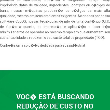
imprimindo datas de validade, ingredientes, logotipos ou c�digos de
barra, nossas m�quinas produzir�o os c�digos da mais alta
qualidade, mesmo em seus ambientes exigentes. Acionadas por nosso
software CoLOS, nossas tecnologias de jato de tinta cont�nuo (CIJ),
de fus�o a quente, de impress�o e aplica��o e laser ir�o
minimizar erros de operador ao mesmo tempo em que aumentam seu
sustentabilidade e reduzem o seu custo total de propriedade (TCO).
Conhe�a uma solu��o dedicada para sua ind�stria!
VOC� ESTÁ BUSCANDO
REDUÇÃO DE CUSTO NO